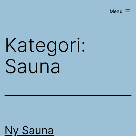
Fortsæt
Sillerslev
Menu
til
Super
indhold
Sociale
Kategori:
Svømmere
Sauna
Ny Sauna